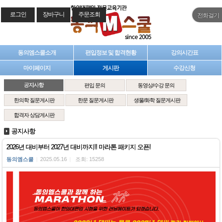
로그인
장바구니
주문조회
전화걸기
동의엠스쿨소개
편입정보 및 합격현황
강의시간표
마이페이지
게시판
수강신청
공지사항
편입 문의
동영상/수강 문의
한의학 질문게시판
한문 질문게시판
생물/화학 질문게시판
합격자 상담게시판
공지사항
2026년 대비부터 2027년 대비까지!! 마라톤 패키지 오픈!
동의엠스쿨
|
2025.05.16
|
조회: 15258