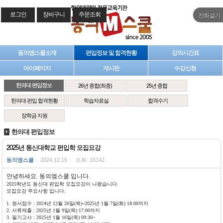
로그인
장바구니
주문조회
전화걸기
동의엠스쿨소개
편입정보 및 합격현황
강의시간표
마이페이지
게시판
수강신청
한의대 편입정보
26년 종합(최종)
25년 종합
한의대 편입 합격현황
학습자료실
합격수기
장학금 지원
한의대 편입정보
2025년 동신대학교 편입학 모집요강
동의엠스쿨
|
2024.12.16
|
조회: 16142
안녕하세요. 동의엠스쿨 입니다.
2025학년도 동신대 편입학
모집요강이 나왔습니다.
모집요강
주요사항 입니다.
1. 원서접수 : 2024년 12월 26일(목)~2025년 1월 7일(화) 18:00까지
2. 서류제출 : 2025년 1월 9일(목) 17:00까지
3. 필기고사 : 2025년 1월 16일(목) 09:30~