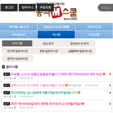
로그인
장바구니
주문조회
전화걸기
동의엠스쿨소개
편입정보 및 합격현황
강의시간표
마이페이지
게시판
수강신청
공지사항
편입 문의
동영상/수강 문의
한의학 질문게시판
한문 질문게시판
생물/화학 질문게시판
합격자 상담게시판
공지사항
이세홍 교수의 생물단원별문제풀이 CORE-BIO Revolution 600 개강
공지
동의엠스쿨
|
2026.08.09
권혁교수의 유기화학 기출문제풀이 개강
공지
동의엠스쿨
|
2026.08.08
한의대편입 입시설명회 8월15일(토)/16일(일) 2시
공지
동의엠스쿨
|
2026.08.06
2027 한의대편입대비 제8회 전국모의고사(8월29일)
공지
동의엠스쿨
|
2026.08.06