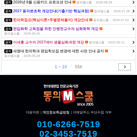
2026년 8월 신용카드 프로모션 안내
공지
동의엠스쿨
|
2026.08.04
2027 동의본초학 개강안내(기출기반 핵심과정)
공지
동의엠스쿨
|
2026.07.26
한의학집요(핵심이론+주별문제풀이) 개강안내
공지
동의엠스쿨
|
2026.07.02
편입화학 고득점을 위한 안병천교수의 심화화학 개강
공지
동의엠스쿨
|
2026.06.25
이세홍 교수의 2027대비 생물심화과정 개강
공지
동의엠스쿨
|
2026.06.11
세명대 한의학과 편입학모집 변경에 대한 사전 안내 공지
공지
동의엠스쿨
|
2026.05.29
1 ~ 10
/
556
이용약관
|
개인정보취급방침
|
이메일주소 무단수집 거부
010-6266-7519
02-3453-7519