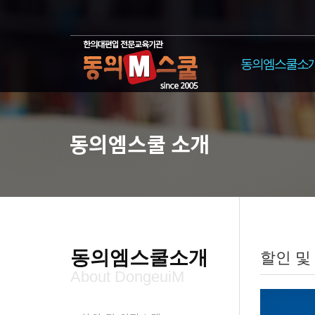
동의엠스쿨소
동의엠스쿨소개
할인 및
About DongeuiM