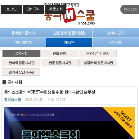
로그인
장바구니
주문조회
전화걸기
동의엠스쿨소개
편입정보 및 합격현황
강의시간표
마이페이지
게시판
수강신청
공지사항
편입 문의
동영상/수강 문의
한의학 질문게시판
한문 질문게시판
생물/화학 질문게시판
합격자 상담게시판
공지사항
동의엠스쿨의 MDEET수험생을 위한 한의대편입 솔루션
동의엠스쿨
|
2025.08.15
|
조회: 12988