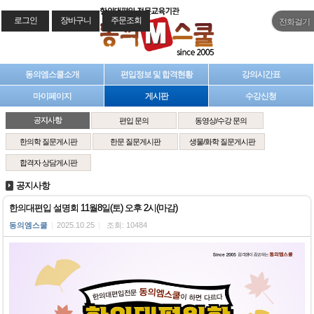
로그인
장바구니
주문조회
전화걸기
동의엠스쿨소개
편입정보 및 합격현황
강의시간표
마이페이지
게시판
수강신청
공지사항
편입 문의
동영상/수강 문의
한의학 질문게시판
한문 질문게시판
생물/화학 질문게시판
합격자 상담게시판
공지사항
한의대편입 설명회 11월8일(토) 오후 2시(마감)
동의엠스쿨
|
2025.10.25
|
조회: 10484