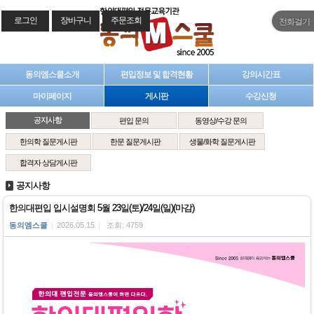
로그인
장바구니
주문조회
전화걸기
동의엠스쿨소개
편입정보 및 합격현황
강의시간표
마이페이지
게시판
수강신청
공지사항
편입 문의
동영상/수강 문의
한의학 질문게시판
한문 질문게시판
생물/화학 질문게시판
합격자 상담게시판
공지사항
한의대편입 입시설명회 5월 23일(토)/24일(일)(마감)
동의엠스쿨
|
2026.05.15
|
조회: 4759