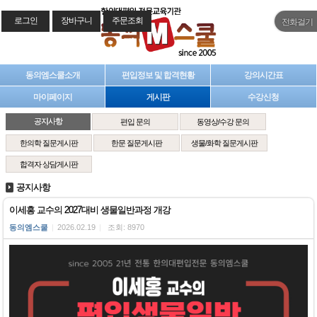
로그인
장바구니
주문조회
전화걸기
동의엠스쿨소개
편입정보 및 합격현황
강의시간표
마이페이지
게시판
수강신청
공지사항
편입 문의
동영상/수강 문의
한의학 질문게시판
한문 질문게시판
생물/화학 질문게시판
합격자 상담게시판
공지사항
이세홍 교수의 2027대비 생물일반과정 개강
동의엠스쿨
|
2026.02.19
|
조회: 8970