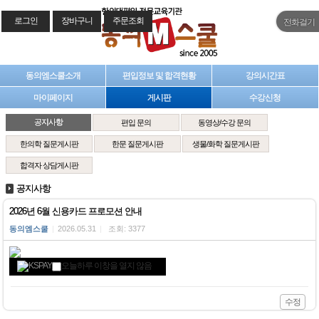
로그인
장바구니
주문조회
전화걸기
동의엠스쿨소개
편입정보 및 합격현황
강의시간표
마이페이지
게시판
수강신청
공지사항
편입 문의
동영상/수강 문의
한의학 질문게시판
한문 질문게시판
생물/화학 질문게시판
합격자 상담게시판
공지사항
2026년 6월 신용카드 프로모션 안내
동의엠스쿨
|
2026.05.31
|
조회: 3377
오늘하루 이창을 열지 않음
수정